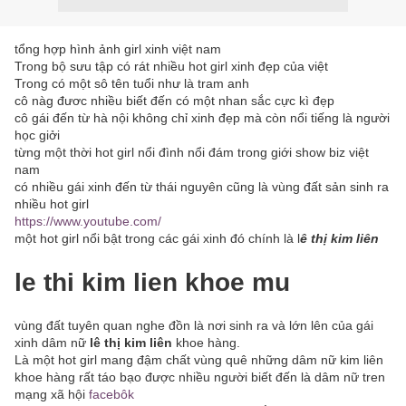
tổng hợp hình ảnh girl xinh việt nam
Trong bộ sưu tập có rát nhiều hot girl xinh đẹp của việt
Trong có một sô tên tuổi như là tram anh
cô nàg đươc nhiều biết đến có một nhan sắc cực kì đẹp
cô gái đến từ hà nội không chỉ xinh đẹp mà còn nổi tiếng là người
học giởi
từng một thời hot girl nổi đình nổi đám trong giới show biz việt
nam
có nhiều gái xinh đến từ thái nguyên cũng là vùng đất sản sinh ra
nhiều hot girl
https://www.youtube.com/
một hot girl nổi bật trong các gái xinh đó chính là l
ê thị kim liên
le thi kim lien khoe mu
vùng đất tuyên quan nghe đồn là nơi sinh ra và lớn lên của gái
xinh dâm nữ
lê thị kim liên
khoe hàng.
Là một hot girl mang đậm chất vùng quê những dâm nữ kim liên
khoe hàng rất táo bạo được nhiều người biết đến là dâm nữ tren
mạng xã hội
facebôk